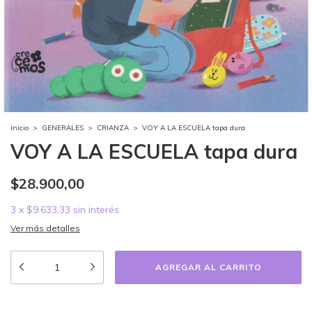
Inicio
>
GENERALES
>
CRIANZA
>
VOY A LA ESCUELA tapa dura
VOY A LA ESCUELA tapa dura
$28.900,00
3
x
$9.633,33
sin interés
Ver más detalles