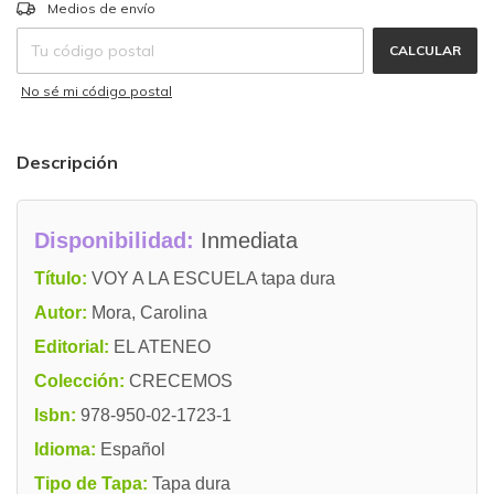
CAMBIAR CP
Entregas para el CP:
Medios de envío
CALCULAR
No sé mi código postal
Descripción
Disponibilidad:
Inmediata
Título:
VOY A LA ESCUELA tapa dura
Autor:
Mora, Carolina
Editorial:
EL ATENEO
Colección:
CRECEMOS
Isbn:
978-950-02-1723-1
Idioma:
Español
Tipo de Tapa:
Tapa dura