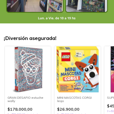
¡Diversión asegurada!
GRAN DESAFIO estuche
MINI MASCOTAS CORGI
SUP
wally
lego
$45
$178.000,00
$26.900,00
3
x
$1