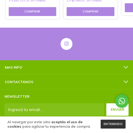
3
x
$59.333,33
sin interés
3
x
$8.966,67
sin interés
MAS INFO
CONTACTÁNOS
NEWSLETTER
Al navegar por este sitio
aceptás el uso de
ENTENDIDO
cookies
para agilizar tu experiencia de compra.
Medios de pago