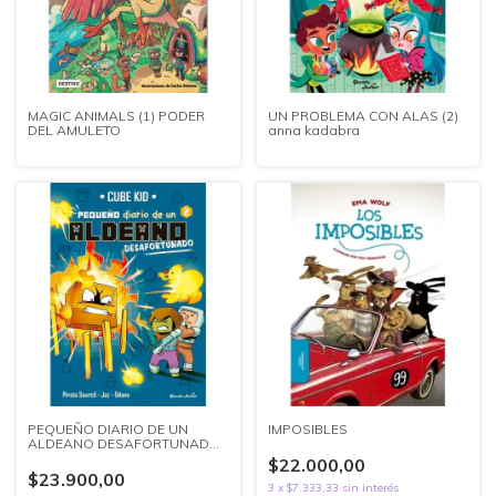
MAGIC ANIMALS (1) PODER
UN PROBLEMA CON ALAS (2)
DEL AMULETO
anna kadabra
PEQUEÑO DIARIO DE UN
IMPOSIBLES
ALDEANO DESAFORTUNADO
(2) minecraft
$22.000,00
$23.900,00
3
x
$7.333,33
sin interés