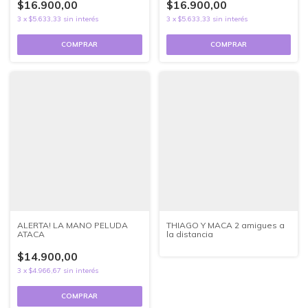
$16.900,00
$16.900,00
3
x
$5.633,33
sin interés
3
x
$5.633,33
sin interés
ALERTA! LA MANO PELUDA
THIAGO Y MACA 2 amigues a
ATACA
la distancia
$14.900,00
3
x
$4.966,67
sin interés