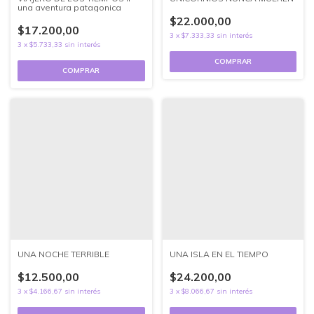
una aventura patagonica
$22.000,00
$17.200,00
3
x
$7.333,33
sin interés
3
x
$5.733,33
sin interés
UNA NOCHE TERRIBLE
UNA ISLA EN EL TIEMPO
$12.500,00
$24.200,00
3
x
$4.166,67
sin interés
3
x
$8.066,67
sin interés