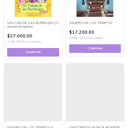
VOLCAN DE LAS BURBUJAS (7)
VIAJERO DE LOS TIEMPOS
secret kingdom
$17.200,00
$27.000,00
3
x
$5.733,33
sin interés
3
x
$9.000,00
sin interés
VIAJERO DE LOS TIEMPOS II
UNICORNIOS NUNCA MUEREN