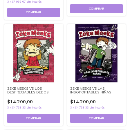
3
x
$7.966,67
sin interés
ZEKE MEEKS VS LOS
ZEKE MEEKS VS LAS
DESPRECIABLES DEDOS
INSOPORTABLES NIÑAS
DEIVERTIDOS
$14.200,00
$14.200,00
3
x
$4.733,33
sin interés
3
x
$4.733,33
sin interés