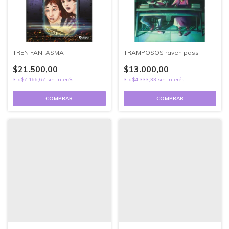
TREN FANTASMA
TRAMPOSOS raven pass
$21.500,00
$13.000,00
3
x
$7.166,67
sin interés
3
x
$4.333,33
sin interés