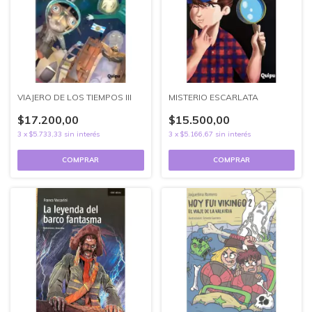
VIAJERO DE LOS TIEMPOS III
MISTERIO ESCARLATA
$17.200,00
$15.500,00
3
x
$5.733,33
sin interés
3
x
$5.166,67
sin interés