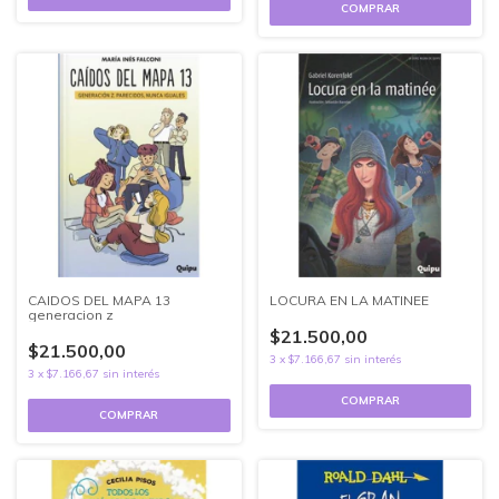
CAIDOS DEL MAPA 13
LOCURA EN LA MATINEE
generacion z
$21.500,00
$21.500,00
3
x
$7.166,67
sin interés
3
x
$7.166,67
sin interés