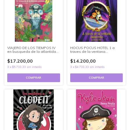
VIAJERO DE LOS TIEMPOS IV
HOCUS POCUS HOTEL 1 a
en busqueda de la atlantida
traves de la ventana
perdid
indiscreta
$17.200,00
$14.200,00
3
x
$5.733,33
sin interés
3
x
$4.733,33
sin interés