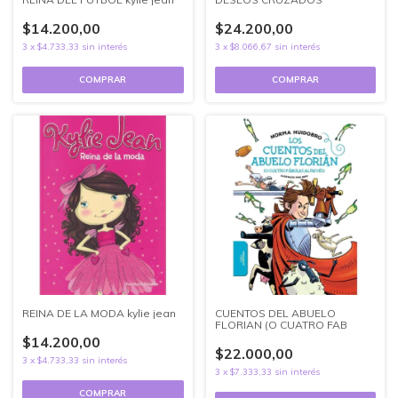
$14.200,00
$24.200,00
3
x
$4.733,33
sin interés
3
x
$8.066,67
sin interés
REINA DE LA MODA kylie jean
CUENTOS DEL ABUELO
FLORIAN (O CUATRO FAB
$14.200,00
$22.000,00
3
x
$4.733,33
sin interés
3
x
$7.333,33
sin interés