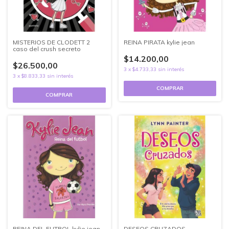
MISTERIOS DE CLODETT 2
REINA PIRATA kylie jean
caso del crush secreto
$14.200,00
$26.500,00
3
x
$4.733,33
sin interés
3
x
$8.833,33
sin interés
REINA DEL FUTBOL kylie jean
DESEOS CRUZADOS