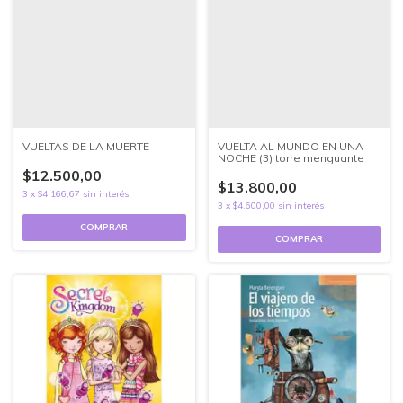
VUELTAS DE LA MUERTE
VUELTA AL MUNDO EN UNA
NOCHE (3) torre menguante
$12.500,00
$13.800,00
3
x
$4.166,67
sin interés
3
x
$4.600,00
sin interés