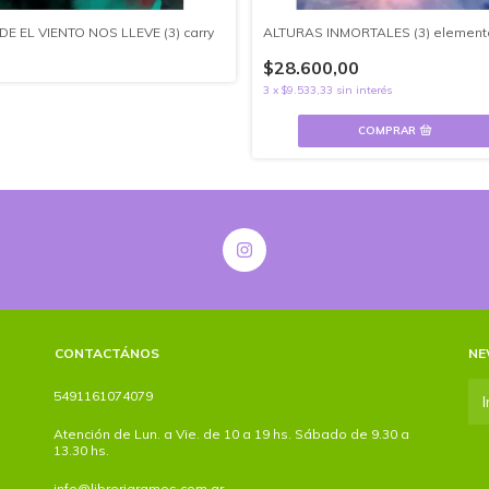
E EL VIENTO NOS LLEVE (3) carry
ALTURAS INMORTALES (3) element
$28.600,00
3
x
$9.533,33
sin interés
CONTACTÁNOS
NE
5491161074079
Atención de Lun. a Vie. de 10 a 19 hs. Sábado de 9.30 a
13.30 hs.
info@libreriaramos.com.ar