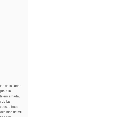
tos de la Reina
gua. Sin
rte encarnada,
o de las
ha desde hace
 hace más de mil