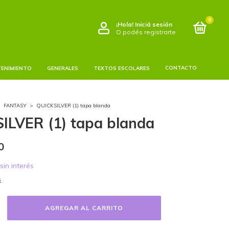
0
¡Hola!
Iniciá sesión
O podés registrarte
CONTACTO
TENIMIENTO
GENERALES
TEXTOS ESCOLARES
>
FANTASY
>
QUICKSILVER (1) tapa blanda
ILVER (1) tapa blanda
0
sin interés
s