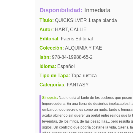
Disponibilidad:
Inmediata
Título:
QUICKSILVER 1 tapa blanda
Autor:
HART, CALLIE
Editorial:
Faeris Editorial
Colección:
ALQUIMIA Y FAE
Isbn:
978-84-19988-65-2
Idioma:
Español
Tipo de Tapa:
Tapa rustica
Categorías:
FANTASY
Sinopsis:
Nadie está al tanto de los poderes que posee 
Imperecedera. En una tierra de desiertos implacables h
embargo, todo secreto es como un nudo: tarde o tempran
acaba abriendo sin querer un portal entre reinos que la t
leyendas, de los mitos, de las pesadillas... pero result
siglos. Un conflicto que podría costarle la vida. Saeri