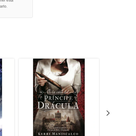
sher está
arlo.