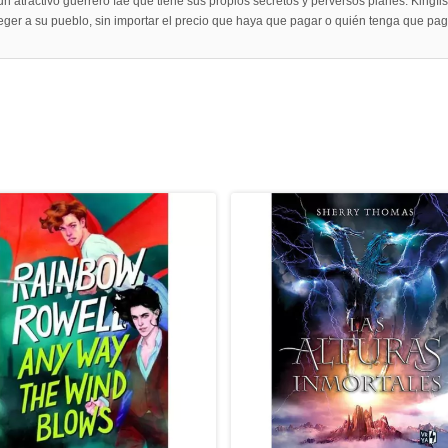
un atractivo guerrero fae que tiene sus propios secretos y perversos planes. Kingfi
eger a su pueblo, sin importar el precio que haya que pagar o quién tenga que pag