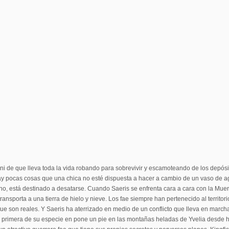
ni de que lleva toda la vida robando para sobrevivir y escamoteando de los depósi
ay pocas cosas que una chica no esté dispuesta a hacer a cambio de un vaso de a
o, está destinado a desatarse. Cuando Saeris se enfrenta cara a cara con la Mue
ransporta a una tierra de hielo y nieve. Los fae siempre han pertenecido al territori
a que son reales. Y Saeris ha aterrizado en medio de un conflicto que lleva en marc
s, la primera de su especie en pone un pie en las montañas heladas de Yvelia desde