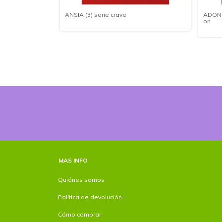
)
ANSIA (3) serie crave
ADOND
on
MAS INFO
Quiénes somos
Política de devolución
Cómo comprar