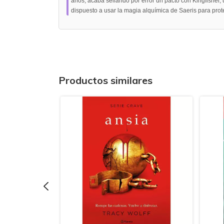
años, acaba sellando por error un pacto con Kingfisher, 
dispuesto a usar la magia alquímica de Saeris para prot
Productos similares