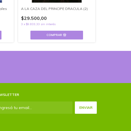
ales
A LA CAZA DEL PRINCIPE DRACULA (2)
ALMA DEL BRUJO
$29.500,00
3
x
$9.833,33
sin interés
WSLETTER