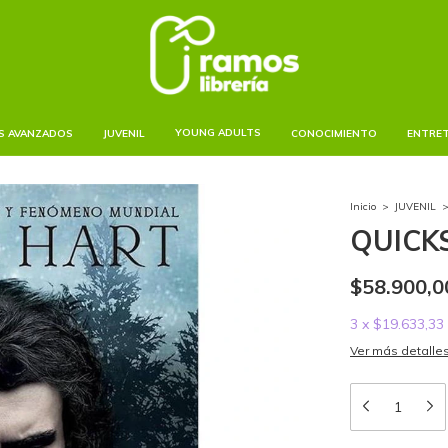
YOUNG ADULTS
S AVANZADOS
JUVENIL
CONOCIMIENTO
ENTRE
Inicio
>
JUVENIL
QUICKS
$58.900,0
3
x
$19.633,33
Ver más detalle