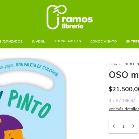
YOUNG ADULTS
S AVANZADOS
JUVENIL
CONOCIMIENTO
ENTRE
Inicio
>
ENTRETEN
OSO mo
$21.500,0
3
x
$7.166,67
s
Ver más detalle