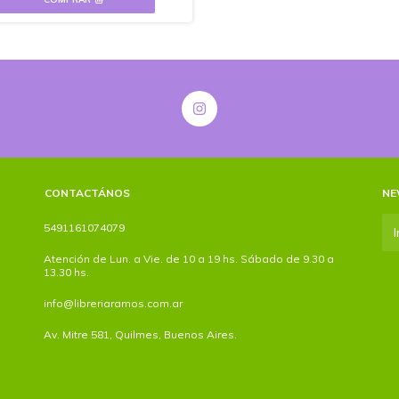
CONTACTÁNOS
NE
5491161074079
Atención de Lun. a Vie. de 10 a 19 hs. Sábado de 9.30 a
13.30 hs.
info@libreriaramos.com.ar
Av. Mitre 581, Quilmes, Buenos Aires.