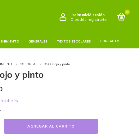
0
¡Hola!
Iniciá sesión
O podés registrarte
CONTACTO
TENIMIENTO
GENERALES
TEXTOS ESCOLARES
IMIENTO
>
COLOREAR
>
OSO mojo y pinto
jo y pinto
0
in interés
s