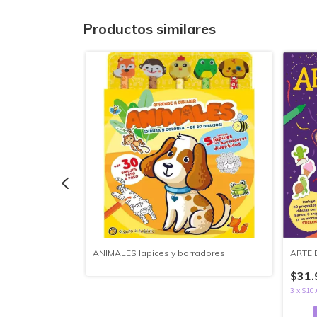
Productos similares
OREAR
ANIMALES lapices y borradores
ARTE 
$31.
3
x
$10