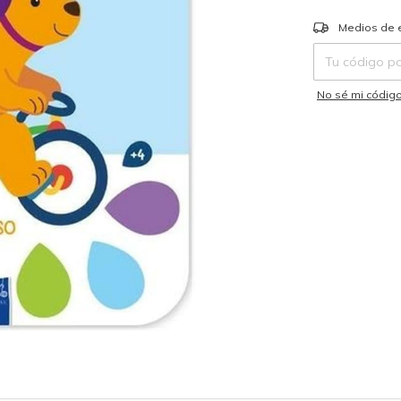
Entregas para el
Medios de 
No sé mi código