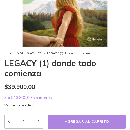
Inicio
>
YOUNG ADULTS
>
LEGACY (1) donde todo comienza
LEGACY (1) donde todo
comienza
$39.900,00
3
x
$13.300,00
sin interés
Ver más detalles