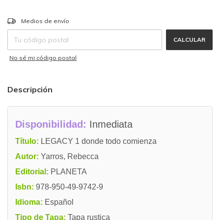
CAMBIAR CP
Entregas para el CP:
Medios de envío
CALCULAR
No sé mi código postal
Descripción
Disponibilidad:
Inmediata
Título:
LEGACY 1 donde todo comienza
Autor:
Yarros, Rebecca
Editorial:
PLANETA
Isbn:
978-950-49-9742-9
Idioma:
Español
Tipo de Tapa:
Tapa rustica