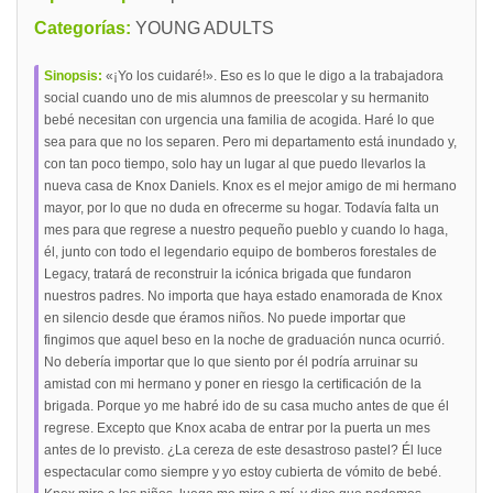
Categorías:
YOUNG ADULTS
Sinopsis:
«¡Yo los cuidaré!». Eso es lo que le digo a la trabajadora
social cuando uno de mis alumnos de preescolar y su hermanito
bebé necesitan con urgencia una familia de acogida. Haré lo que
sea para que no los separen. Pero mi departamento está inundado y,
con tan poco tiempo, solo hay un lugar al que puedo llevarlos la
nueva casa de Knox Daniels. Knox es el mejor amigo de mi hermano
mayor, por lo que no duda en ofrecerme su hogar. Todavía falta un
mes para que regrese a nuestro pequeño pueblo y cuando lo haga,
él, junto con todo el legendario equipo de bomberos forestales de
Legacy, tratará de reconstruir la icónica brigada que fundaron
nuestros padres. No importa que haya estado enamorada de Knox
en silencio desde que éramos niños. No puede importar que
fingimos que aquel beso en la noche de graduación nunca ocurrió.
No debería importar que lo que siento por él podría arruinar su
amistad con mi hermano y poner en riesgo la certificación de la
brigada. Porque yo me habré ido de su casa mucho antes de que él
regrese. Excepto que Knox acaba de entrar por la puerta un mes
antes de lo previsto. ¿La cereza de este desastroso pastel? Él luce
espectacular como siempre y yo estoy cubierta de vómito de bebé.