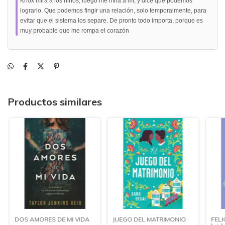
Knox mira a los niños, luego me mira a mí, y dice que podemos
lograrlo. Que podemos fingir una relación, solo temporalmente, para
evitar que el sistema los separe. De pronto todo importa, porque es
muy probable que me rompa el corazón
Productos similares
DOS AMORES DE MI VIDA
JUEGO DEL MATRIMONIO
FELI