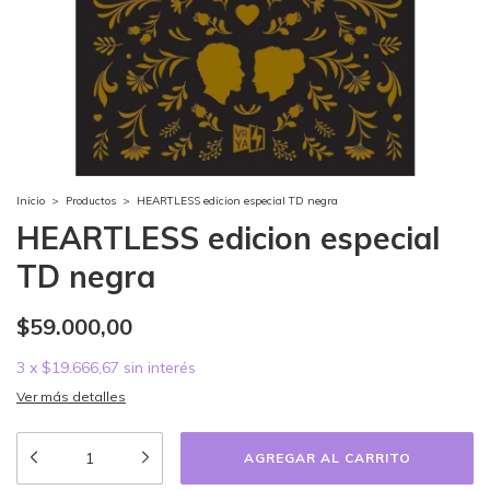
Inicio
>
Productos
>
HEARTLESS edicion especial TD negra
HEARTLESS edicion especial
TD negra
$59.000,00
3
x
$19.666,67
sin interés
Ver más detalles