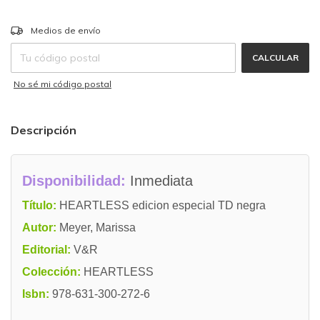
CAMBIAR CP
Entregas para el CP:
Medios de envío
CALCULAR
No sé mi código postal
Descripción
Disponibilidad:
Inmediata
Título:
HEARTLESS edicion especial TD negra
Autor:
Meyer, Marissa
Editorial:
V&R
Colección:
HEARTLESS
Isbn:
978-631-300-272-6