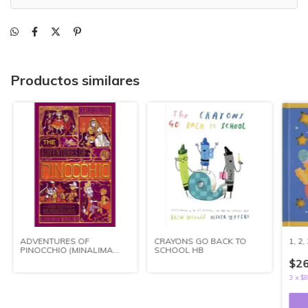
Productos similares
ADVENTURES OF
CRAYONS GO BACK TO
1, 2
PINOCCHIO (MINALIMA
SCHOOL HB
EDITION)
$26
3
x
$8